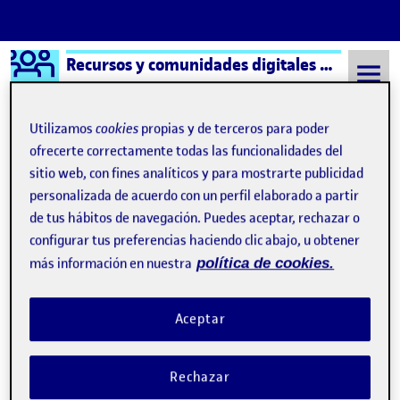
Logo Ágora
Recursos y comunidades digitales aula 1
Saltar al contenido
Utilizamos
cookies
propias y de terceros para poder
ofrecerte correctamente todas las funcionalidades del
sitio web, con fines analíticos y para mostrarte publicidad
Semestre 20221 - Aula 1
¡Empieza el proyecto en equipo!
personalizada de acuerdo con un perfil elaborado a partir
¡Empieza el proyecto en
de tus hábitos de navegación. Puedes aceptar, rechazar o
configurar tus preferencias haciendo clic abajo, u obtener
equipo!
más información en nuestra
política de cookies.
ActiUOC 2. Nos organizamos y estructuramos el proyecto
Publicado por
Aceptar
Publicado por
Susana Jiménez Manzanera
Visibilidad:
Fecha de publicación
en ActiUOC 2. Nos organizamos y e
Pública
-
21 Nov 2022
-
comentario
Rechazar