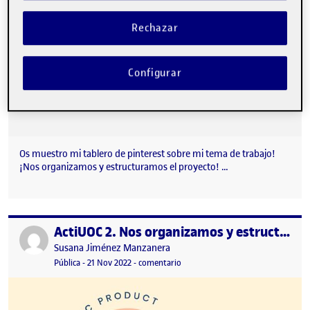
Rechazar
Configurar
Os muestro mi tablero de pinterest sobre mi tema de trabajo!
¡Nos organizamos y estructuramos el proyecto! …
ActiUOC 2. Nos organizamos y estructuramos el proyecto
Publicado por
Publicado por
Susana Jiménez Manzanera
Visibilidad:
Fecha de publicación
en ActiUOC 2. Nos organizamos y e
Pública
-
21 Nov 2022
-
comentario