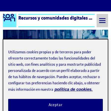
Logo Ágora
Recursos y comunidades digitales aula 1
Saltar al contenido
Semestre 20221 - Aula 1
Susana Jiménez Manzanera
Utilizamos
cookies
propias y de terceros para poder
ofrecerte correctamente todas las funcionalidades del
Susana Jiménez
sitio web, con fines analíticos y para mostrarte publicidad
Manzanera
personalizada de acuerdo con un perfil elaborado a partir
de tus hábitos de navegación. Puedes aceptar, rechazar o
configurar tus preferencias haciendo clic abajo, u obtener
TABLERO PINTEREST
Publicado por
más información en nuestra
política de cookies.
Publicado por
Susana Jiménez Manzanera
Visibilidad:
Fecha de publicación
en TABLERO PINTEREST
Pública
-
29 Nov 2022
-
comentario
Aceptar